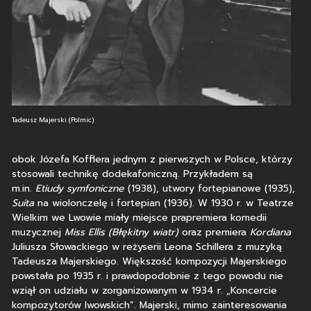
Tadeusz Majerski (Polmic)
obok Józefa Kofflera jednym z pierwszych w Polsce, którzy
stosowali technikę dodekafoniczną. Przykładem są
m.in.
Etiudy symfoniczne
(1938), utwory fortepianowe (1935),
Suita
na wiolonczelę i fortepian (1936). W 1930 r. w Teatrze
Wielkim we Lwowie miały miejsce prapremiera komedii
muzycznej
Miss Ellis (Błękitny wiatr)
oraz premiera
Kordiana
Juliusza Słowackiego w reżyserii Leona Schillera z muzyką
Tadeusza Majerskiego. Większość kompozycji Majerskiego
powstała po 1935 r. i prawdopodobnie z tego powodu nie
wziął on udziału w zorganizowanym w 1934 r. „Koncercie
kompozytorów lwowskich”. Majerski, mimo zainteresowania