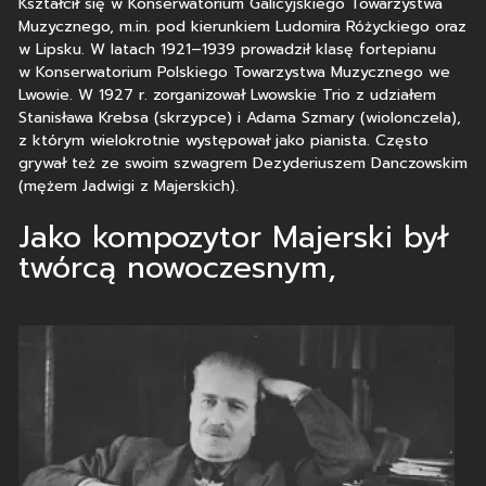
Kształcił się w Konserwatorium Galicyjskiego Towarzystwa
Muzycznego, m.in. pod kierunkiem Ludomira Różyckiego oraz
w Lipsku. W latach 1921–1939 prowadził klasę fortepianu
w Konserwatorium Polskiego Towarzystwa Muzycznego we
Lwowie. W 1927 r. zorganizował Lwowskie Trio z udziałem
Stanisława Krebsa (skrzypce) i Adama Szmary (wiolonczela),
z którym wielokrotnie występował jako pianista. Często
grywał też ze swoim szwagrem Dezyderiuszem Danczowskim
(mężem Jadwigi z Majerskich).
Jako kompozytor Majerski był
twórcą nowoczesnym,