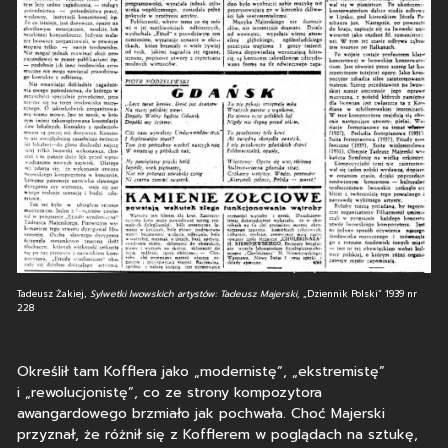
Tadeusz Żakiej,
Sylwetki lwowskich artystów: Tadeusz Majerski,
„Dziennik Polski” 1939 nr
228
Określił tam Kofflera jako „modernistę”, „ekstremistę”
i „rewolucjonistę”, co ze strony kompozytora
awangardowego brzmiało jak pochwała. Choć Majerski
przyznał, że różnił się z Kofflerem w poglądach na sztukę,