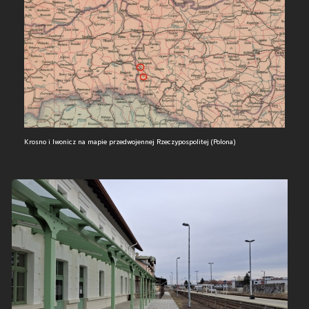
Krosno i Iwonicz na mapie przedwojennej Rzeczypospolitej (Polona)