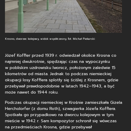
Krosno, dworzec kolejowy, widok współczesny, fot. Michał Piekarski
Józef Koffler przed 1939 r. odwiedzał okolice Krosna co
najmniej dwukrotnie, spędzając czas na wypoczynku
w pobliskim uzdrowisku Iwonicz, położonym zaledwie 15
kilometrów od miasta. Jednak to podczas niemieckiej
okupacji losy Kofflera splotły się ściślej z Krosnem, gdzie
przebywał prawdopodobnie w latach 1942–1943, a być
może nawet do 1944 roku.
Podczas okupacji niemieckiej w Krośnie zamieszkała Gizela
Hercholorfer (z domu Roth), szwagierka Józefa Kofflera.
Spotkała go przypadkowo na dworcu kolejowym w tym
mieście w 1942 r. Sam kompozytor schronił się wówczas
na przedmieściach Krosna, gdzie przebywał