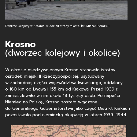
Dworzec kolejowy w Krośnie, widok od strony miasta, fot. Michał Piekarski
Krosno
(dworzec kolejowy i okolice)
W okresie międzywojennym Krosno stanowiło istotny
ośrodek miejski II Rzeczypospolitej, usytuowany
w zachodniej części województwa lwowskiego, oddalony
o 180 km od Lwowa i 155 km od Krakowa. Przed 1939 r.
zamieszkiwało w nim około 18 tysięcy osób. Po napaści
Niemiec na Polskę, Krosno zostało włączone
do Generalnego Gubernatorstwa jako część Distrikt Krakau i
pozostawało pod niemiecką okupacją w latach 1939–1944.