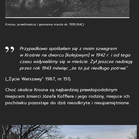
Krosno, przedmieścia i panorama miasta ok. 1939 (NAC)
Przypadkowo spotkałam się z moim szwagrem
w Krośnie na dworcu [kolejowym] w 1942 r. i od tego
czasu widywaliśmy się w mieście. Żył jeszcze nadzieją
przez rok 1943 mówiąc „że to już niedługo potrwa”
(„Życie Warszawy” 1987, nr 151).
Choć okolice Krosna są najbardziej prawdopodobnym
miejscem śmierci Józefa Kofflera i jego rodziny, miejsce ich
pochówku pozostaje do dziś nieodkryte i nieupamiętnione.