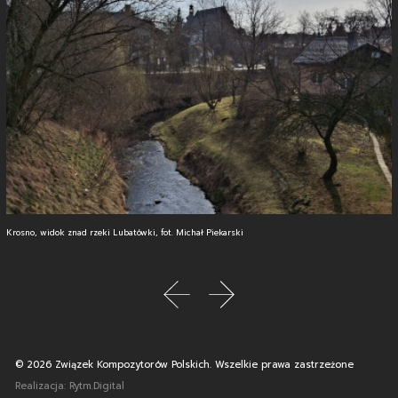
Krosno, widok znad rzeki Lubatówki, fot. Michał Piekarski
poprzedni slajd
następny slajd
© 2026 Związek Kompozytorów Polskich. Wszelkie prawa zastrzeżone
Uwaga, link zostanie otwarty w nowym oknie
Realizacja:
Rytm.Digital