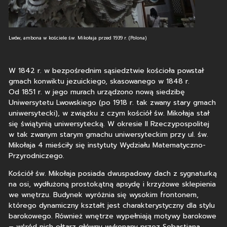
Lwów, ambona w kościele św. Mikołaja przed 1939 r. (Polona)
W 1842 r. w bezpośrednim sąsiedztwie kościoła powstał
gmach konwiktu jezuickiego, skasowanego w 1848 r.
Od 1851 r. w jego murach urządzono nową siedzibę
Uniwersytetu Lwowskiego (po 1918 r. tak zwany stary gmach
uniwersytecki), w związku z czym kościół św. Mikołaja stał
się świątynią uniwersytecką. W okresie II Rzeczypospolitej
w tak zwanym starym gmachu uniwersyteckim przy ul. św.
Mikołaja 4 mieściły się instytuty Wydziału Matematyczno-
Przyrodniczego.
Kościół św. Mikołaja posiada dwuspadowy dach z sygnaturką
na osi, wydłużoną prostokątną apsydę i krzyżowe sklepienia
we wnętrzu. Budynek wyróżnia się wysokim frontonem,
którego dynamiczny kształt jest charakterystyczny dla stylu
barokowego. Również wnętrze wypełniają motywy barokowe
– wśród nich ołtarz główny wykonany przez Sebastiana