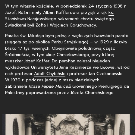
W tym właśnie kościele, w poniedziałek 24 stycznia 1938 r.
Józef, Róża i mały Alban Kofflerowie przyjęli z rąk
ks.
Stanisława Narajewskiego
sakrament chrztu świętego.
Świadkami byli
Zofia i Wojciech Gołuchowscy
.
Parafia św. Mikołaja była jedną z większych lwowskich parafii
(sięgała aż po okolice Parku Stryjskiego) – w 1929 r. liczyła
blisko 17 tys. wiernych. Obejmowała południową część
Śródmieścia, w tym ulicę Chmielowskiego, przy której
mieszkał Józef Koffer. Do parafian należał niejeden
wykładowca Uniwersytetu Jana Kazimierza we Lwowie, wśród
nich profesor
Adolf Chybiński
i profesor Jan Czekanowski.
W 1930 r. podczas jednej z mszy niedzielnych
zabrzmiała
Missa Papae Marcelli
Giovanniego Pierluigiego da
Palestriny poprowadzona przez Józefa Chomińskiego.