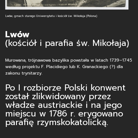
Lwów, gmach starego Uniwersytetu i kościół św. Mikołaja (Polona)
Lwów
(kościół i parafia św. Mikołaja)
Murowana, trójnawowa bazylika powstała w latach 1739–1745
według projektu F. Placidiego lub K. Granackiego (?) dla
zakonu trynitarzy.
Po I rozbiorze Polski konwent
został zlikwidowany przez
władze austriackie i na jego
miejscu w 1786 r. erygowano
parafię rzymskokatolicką.