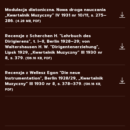
Modulacja diatoniczna. Nowa droga nauczania
„Kwartalnik Muzyczny” IV 1931 nr 10/11, s. 275–
286.
(4.28 MB, PDF)
Uwaga, link zostanie otwarty w nowym oknie
Recenzje z Scherchen H. "Lehrbuch des
Dirigierens", t. I–lI, Berlin 1928–29; von
Waltershausen H. W. "Dirigentenerziehung",
Lipsk 1929, „Kwartalnik Muzyczny” III 1930 nr
8, s. 379.
(136.16 KB, PDF)
Uwaga, link zostanie otwarty w nowym oknie
Recenzja z Wellesz Egon "Die neue
lnstrumentation", Berlin 1928/29, „Kwartalnik
Muzyczny” III 1930 nr 8, s. 378–379.
(136.16 KB,
PDF)
Uwaga, link zostanie otwarty w nowym oknie