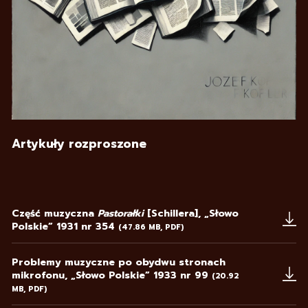
Artykuły rozproszone
Część muzyczna
Pastorałki
[Schillera], „Słowo
Polskie” 1931 nr 354
(47.86 MB, PDF)
Uwaga, link zostanie otwarty w nowym oknie
Problemy muzyczne po obydwu stronach
mikrofonu, „Słowo Polskie” 1933 nr 99
(20.92
MB, PDF)
Uwaga, link zostanie otwarty w nowym oknie