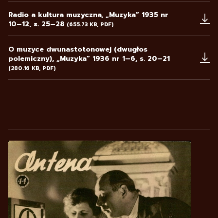
Radio a kultura muzyczna, „Muzyka” 1935 nr
10–12, s. 25–28
(655.73 KB, PDF)
Uwaga, link zostanie otwarty w nowym oknie
O muzyce dwunastotonowej (dwugłos
polemiczny), „Muzyka” 1936 nr 1–6, s. 20–21
(280.16 KB, PDF)
Uwaga, link zostanie otwarty w nowym oknie