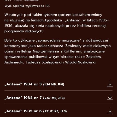
Wyd. Spółka wydawnicza RA
W rubryce pod takim tytułem (potem został zmieniony
na
Muzyka
) na łamach tygodnika „Antena”, w latach 1935–
1936, ukazała się seria napisanych przez Kofflera recenzji
programów radiowych.
Były to cykliczne „sprawozdania muzyczne” z doświadczeń
kompozytora jako radiosłuchacza. Zawierały wiele ciekawych
opinii i refleksji. Naprzemiennie z Kofflerem, analogiczne
sprawozdania publikowali w tym okresie także Zdzisław
Jachimecki, Tadeusz Szeligowski i Witold Noskowski.
„Antena” 1934 nr 3
(1.26 MB, JPG)
Uwaga, link zostanie otwarty w nowym oknie
„Antena” 1934 nr 7
(2.57 MB, JPG)
Uwaga, link zostanie otwarty w nowym oknie
„Antena” 1935 nr 6
(291.81 KB, JPG)
Uwaga, link zostanie otwarty w nowym oknie