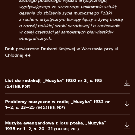
każdego poważnego wysiłku artystycznego,
wypływającego ze szczerego umiłowania sztuki;
dążenie do zbliżenia życia muzycznego Polski
z ruchem artystycznym Europy łączy z żywą troską
o rozwój polskiej sztuki narodowej i o zachowanie
w całej czystości jej samoistnych pierwiastków
etnograficznych.
Druk powierzono Drukarni Krajowej w Warszawie przy ul.
Chłodnej 44.
List do redakcji, „Muzyka” 1930 nr 3, s. 195
(2.41 MB, PDF)
Uwaga, link zostanie otwarty w nowym oknie
Problemy muzyczne w radio, „Muzyka” 1932 nr
1–2, s. 23–25
(662.71 KB, PDF)
Uwaga, link zostanie otwarty w nowym oknie
Muzyka awangardowa z lotu ptaka, „Muzyka”
1935 nr 1–2, s. 20–21
(1.43 MB, PDF)
Uwaga, link zostanie otwarty w nowym oknie