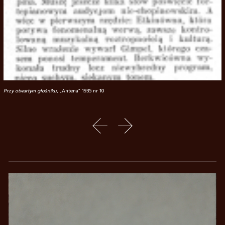
Przy otwartym głośniku
, „Antena” 1935 nr 10
poprzedni slajd
następny slajd